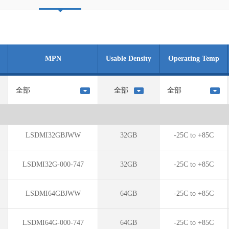
MPN
Usable Density
Operating Temp
LSDMI32GBJWW
32GB
-25C to +85C
LSDMI32G-000-747
32GB
-25C to +85C
LSDMI64GBJWW
64GB
-25C to +85C
LSDMI64G-000-747
64GB
-25C to +85C