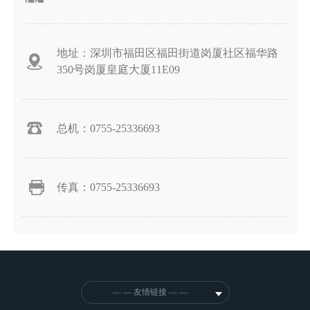
地址：深圳市福田区福田街道岗厦社区福华路
350号岗厦皇庭大厦11E09
总机：0755-25336693
传真：0755-25336693
— — 友情链接 — —