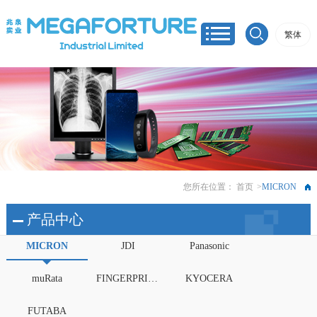
繁体
您所在位置：
首页
>
MICRON
产品中心
MICRON
JDI
Panasonic
muRata
FINGERPRINTS
KYOCERA
FUTABA