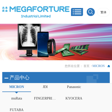
繁体
您所在位置：
首页
>
MICRON
产品中心
MICRON
JDI
Panasonic
muRata
FINGERPRINTS
KYOCERA
FUTABA